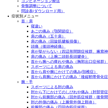
コンビネーション療法
骨盤調整について
問診表(ダウンロード用）
症状別メニュー
首・肩
寝違い
あごの痛み（顎関節症）
肩の痛み（五十肩）
肩の痛み（回旋筋腱板損傷）
頭痛（後頭神経痛）
肩が挙がらない（四辺形間隙症候群、腋窩神
肩の痛み（上腕二頭筋長頭腱炎）
首から腕への痺れや痛み（胸郭出口症候群）
スポーツによる肩の痛み
首から肩や腕にかけての痛み(頚椎症）
首から肩腕にかけての痛み「後縦靭帯骨化症（
腕・手
スポーツによる肘の痛み
肘から下にかけてのしびれや痛み（肘部管症
肘から前腕部の痛み（回外筋症候群・後骨間
肘の外側の痛み（上腕骨外側上顆炎）
前腕部の痛み（円回内筋症候群）