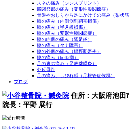
スネの痛み（シンスプリント）
股関節部の痛み（変形性股関節症）
骨盤やおしりから足にかけての痛み（梨状筋
膝の痛み（内側側副靭帯損傷）
膝の痛み（半月板損傷）
膝の痛み（変形性膝関節症）
膝の内側の痛み（鵞足炎）
膝の痛み（タナ障害）
膝の外側の痛み（腸脛靭帯炎）
膝の痛み（hoffa病）
足の裏の痛み（足底腱膜炎）
外反母趾
足の痛み、しびれ感（足根管症候群）
ブログ
住所：大阪府池田市
院長：平野 展行