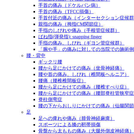
手首の痛み（ドケルバン病）
手首の痛み（TFCC損傷）
手首付近の痛み（インターセクション症候群
親指の痛み（拇指CM関節症）
手指のしびれや痛み（手根管症候群）
ばね指(弾発指): snapping finger
手指の痛み、しびれ（ギヨン管症候群）
「腕や手」の痛みに対しての当院での施術例
腰・背中
ギックリ腰
腰から足にかけての痛み（坐骨神経痛）
腰や首の痛み、しびれ（椎間板ヘルニア）
腰痛（腰椎椎間板症）
腰から足にかけての痛み（腰椎すべり症）
腰から足にかけての痛み（腰部脊柱管狭窄症
脊柱側弯症
腰の下からおしりにかけての痛み（仙腸関節
足
足への痺れや痛み（腓骨神経麻痺）
スポーツによる膝の靭帯損傷
骨盤から太ももの痛み（大腿外側皮神経痛）