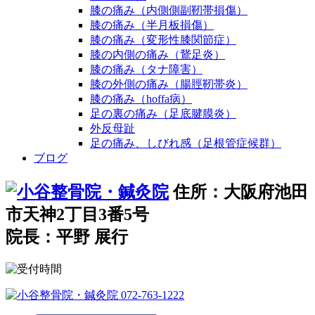
膝の痛み（内側側副靭帯損傷）
膝の痛み（半月板損傷）
膝の痛み（変形性膝関節症）
膝の内側の痛み（鵞足炎）
膝の痛み（タナ障害）
膝の外側の痛み（腸脛靭帯炎）
膝の痛み（hoffa病）
足の裏の痛み（足底腱膜炎）
外反母趾
足の痛み、しびれ感（足根管症候群）
ブログ
住所：大阪府池田
市天神2丁目3番5号
院長：平野 展行