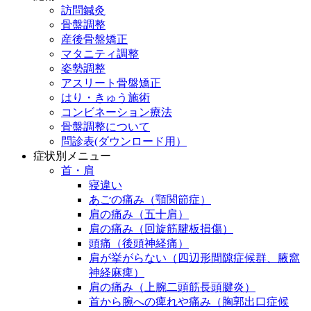
訪問鍼灸
骨盤調整
産後骨盤矯正
マタニティ調整
姿勢調整
アスリート骨盤矯正
はり・きゅう施術
コンビネーション療法
骨盤調整について
問診表(ダウンロード用）
症状別メニュー
首・肩
寝違い
あごの痛み（顎関節症）
肩の痛み（五十肩）
肩の痛み（回旋筋腱板損傷）
頭痛（後頭神経痛）
肩が挙がらない（四辺形間隙症候群、腋窩
神経麻痺）
肩の痛み（上腕二頭筋長頭腱炎）
首から腕への痺れや痛み（胸郭出口症候