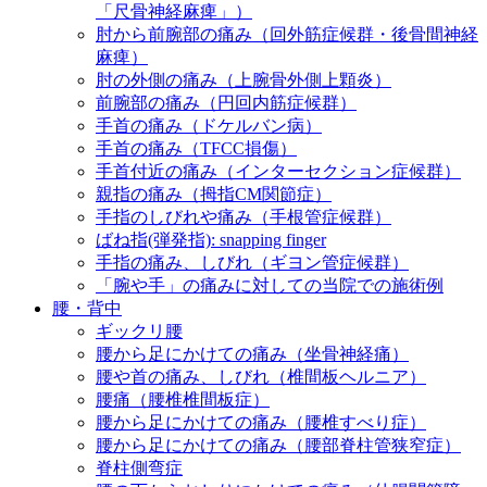
「尺骨神経麻痺」）
肘から前腕部の痛み（回外筋症候群・後骨間神経
麻痺）
肘の外側の痛み（上腕骨外側上顆炎）
前腕部の痛み（円回内筋症候群）
手首の痛み（ドケルバン病）
手首の痛み（TFCC損傷）
手首付近の痛み（インターセクション症候群）
親指の痛み（拇指CM関節症）
手指のしびれや痛み（手根管症候群）
ばね指(弾発指): snapping finger
手指の痛み、しびれ（ギヨン管症候群）
「腕や手」の痛みに対しての当院での施術例
腰・背中
ギックリ腰
腰から足にかけての痛み（坐骨神経痛）
腰や首の痛み、しびれ（椎間板ヘルニア）
腰痛（腰椎椎間板症）
腰から足にかけての痛み（腰椎すべり症）
腰から足にかけての痛み（腰部脊柱管狭窄症）
脊柱側弯症