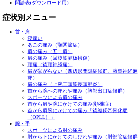
問診表(ダウンロード用）
症状別メニュー
首・肩
寝違い
あごの痛み（顎関節症）
肩の痛み（五十肩）
肩の痛み（回旋筋腱板損傷）
頭痛（後頭神経痛）
肩が挙がらない（四辺形間隙症候群、腋窩神経麻
痺）
肩の痛み（上腕二頭筋長頭腱炎）
首から腕への痺れや痛み（胸郭出口症候群）
スポーツによる肩の痛み
首から肩や腕にかけての痛み(頚椎症）
首から肩腕にかけての痛み「後縦靭帯骨化症
（OPLL）」
腕・手
スポーツによる肘の痛み
肘から下にかけてのしびれや痛み（肘部管症候群