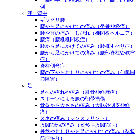
「腕や手」の痛みに対しての当院での施術
例
腰・背中
ギックリ腰
腰から足にかけての痛み（坐骨神経痛）
腰や首の痛み、しびれ（椎間板ヘルニア）
腰痛（腰椎椎間板症）
腰から足にかけての痛み（腰椎すべり症）
腰から足にかけての痛み（腰部脊柱管狭窄
症）
脊柱側弯症
腰の下からおしりにかけての痛み（仙腸関
節障害）
足
足への痺れや痛み（腓骨神経麻痺）
スポーツによる膝の靭帯損傷
骨盤から太ももの痛み（大腿外側皮神経
痛）
スネの痛み（シンスプリント）
股関節部の痛み（変形性股関節症）
骨盤やおしりから足にかけての痛み（梨状
筋症候群）