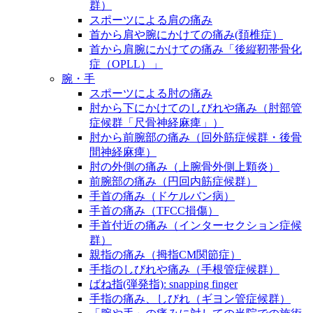
群）
スポーツによる肩の痛み
首から肩や腕にかけての痛み(頚椎症）
首から肩腕にかけての痛み「後縦靭帯骨化
症（OPLL）」
腕・手
スポーツによる肘の痛み
肘から下にかけてのしびれや痛み（肘部管
症候群「尺骨神経麻痺」）
肘から前腕部の痛み（回外筋症候群・後骨
間神経麻痺）
肘の外側の痛み（上腕骨外側上顆炎）
前腕部の痛み（円回内筋症候群）
手首の痛み（ドケルバン病）
手首の痛み（TFCC損傷）
手首付近の痛み（インターセクション症候
群）
親指の痛み（拇指CM関節症）
手指のしびれや痛み（手根管症候群）
ばね指(弾発指): snapping finger
手指の痛み、しびれ（ギヨン管症候群）