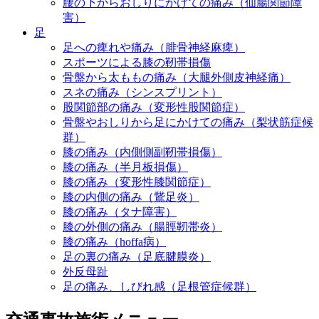
腰の下からおしりにかけての痛み（仙腸関節障
害）
足
足への痺れや痛み（腓骨神経麻痺）
スポーツによる膝の靭帯損傷
骨盤から太ももの痛み（大腿外側皮神経痛）
スネの痛み（シンスプリント）
股関節部の痛み（変形性股関節症）
骨盤やおしりから足にかけての痛み（梨状筋症候
群）
膝の痛み（内側側副靭帯損傷）
膝の痛み（半月板損傷）
膝の痛み（変形性膝関節症）
膝の内側の痛み（鵞足炎）
膝の痛み（タナ障害）
膝の外側の痛み（腸脛靭帯炎）
膝の痛み（hoffa病）
足の裏の痛み（足底腱膜炎）
外反母趾
足の痛み、しびれ感（足根管症候群）