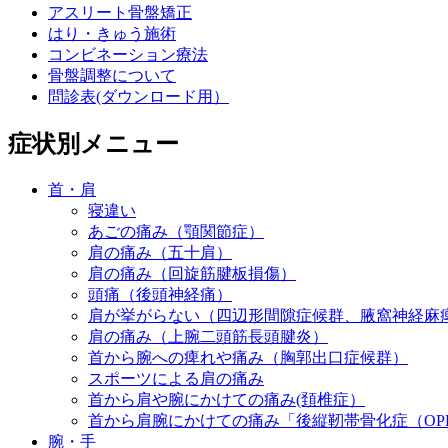
アスリート骨盤矯正
はり・きゅう施術
コンビネーション療法
骨盤調整について
問診表(ダウンロード用）
症状別メニュー
首・肩
寝違い
あごの痛み（顎関節症）
肩の痛み（五十肩）
肩の痛み（回旋筋腱板損傷）
頭痛（後頭神経痛）
肩が挙がらない（四辺形間隙症候群、腋窩神経麻
肩の痛み（上腕二頭筋長頭腱炎）
首から腕への痺れや痛み（胸郭出口症候群）
スポーツによる肩の痛み
首から肩や腕にかけての痛み(頚椎症）
首から肩腕にかけての痛み「後縦靭帯骨化症（OP
腕・手