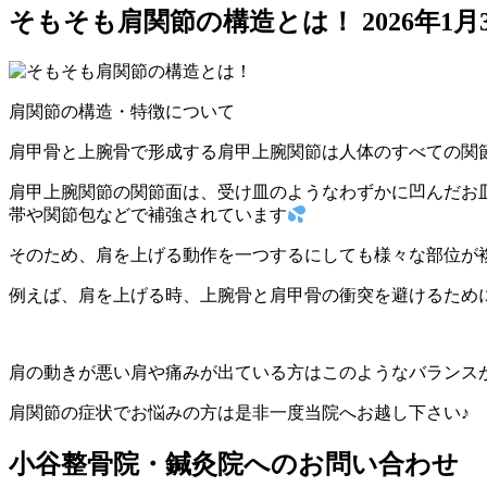
そもそも肩関節の構造とは！
2026年1月
肩関節の構造・特徴について
肩甲骨と上腕骨で形成する肩甲上腕関節は人体のすべての関
肩甲上腕関節の関節面は、受け皿のようなわずかに凹んだお
帯や関節包などで補強されています
そのため、肩を上げる動作を一つするにしても様々な部位が
例えば、肩を上げる時、上腕骨と肩甲骨の衝突を避けるため
肩の動きが悪い肩や痛みが出ている方はこのようなバランス
肩関節の症状でお悩みの方は是非一度当院へお越し下さい♪
小谷整骨院・鍼灸院へのお問い合わせ