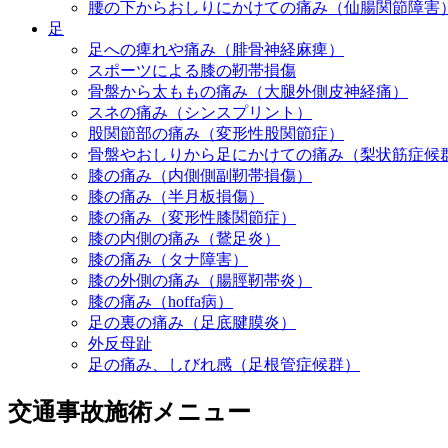
腰の下からおしりにかけての痛み（仙腸関節障害
足
足への痺れや痛み（腓骨神経麻痺）
スポーツによる膝の靭帯損傷
骨盤から太ももの痛み（大腿外側皮神経痛）
スネの痛み（シンスプリント）
股関節部の痛み（変形性股関節症）
骨盤やおしりから足にかけての痛み（梨状筋症候
膝の痛み（内側側副靭帯損傷）
膝の痛み（半月板損傷）
膝の痛み（変形性膝関節症）
膝の内側の痛み（鵞足炎）
膝の痛み（タナ障害）
膝の外側の痛み（腸脛靭帯炎）
膝の痛み（hoffa病）
足の裏の痛み（足底腱膜炎）
外反母趾
足の痛み、しびれ感（足根管症候群）
交通事故施術メニュー