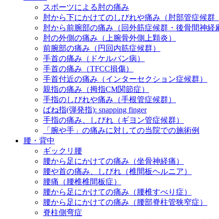
スポーツによる肘の痛み
肘から下にかけてのしびれや痛み（肘部管症候群
肘から前腕部の痛み（回外筋症候群・後骨間神経
肘の外側の痛み（上腕骨外側上顆炎）
前腕部の痛み（円回内筋症候群）
手首の痛み（ドケルバン病）
手首の痛み（TFCC損傷）
手首付近の痛み（インターセクション症候群）
親指の痛み（拇指CM関節症）
手指のしびれや痛み（手根管症候群）
ばね指(弾発指): snapping finger
手指の痛み、しびれ（ギヨン管症候群）
「腕や手」の痛みに対しての当院での施術例
腰・背中
ギックリ腰
腰から足にかけての痛み（坐骨神経痛）
腰や首の痛み、しびれ（椎間板ヘルニア）
腰痛（腰椎椎間板症）
腰から足にかけての痛み（腰椎すべり症）
腰から足にかけての痛み（腰部脊柱管狭窄症）
脊柱側弯症