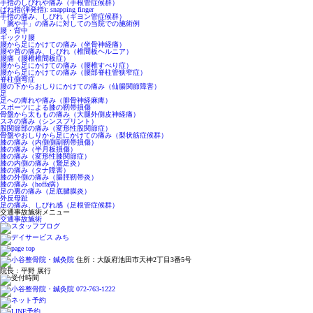
手指のしびれや痛み（手根管症候群）
ばね指(弾発指): snapping finger
手指の痛み、しびれ（ギヨン管症候群）
「腕や手」の痛みに対しての当院での施術例
腰・背中
ギックリ腰
腰から足にかけての痛み（坐骨神経痛）
腰や首の痛み、しびれ（椎間板ヘルニア）
腰痛（腰椎椎間板症）
腰から足にかけての痛み（腰椎すべり症）
腰から足にかけての痛み（腰部脊柱管狭窄症）
脊柱側弯症
腰の下からおしりにかけての痛み（仙腸関節障害）
足
足への痺れや痛み（腓骨神経麻痺）
スポーツによる膝の靭帯損傷
骨盤から太ももの痛み（大腿外側皮神経痛）
スネの痛み（シンスプリント）
股関節部の痛み（変形性股関節症）
骨盤やおしりから足にかけての痛み（梨状筋症候群）
膝の痛み（内側側副靭帯損傷）
膝の痛み（半月板損傷）
膝の痛み（変形性膝関節症）
膝の内側の痛み（鵞足炎）
膝の痛み（タナ障害）
膝の外側の痛み（腸脛靭帯炎）
膝の痛み（hoffa病）
足の裏の痛み（足底腱膜炎）
外反母趾
足の痛み、しびれ感（足根管症候群）
交通事故施術メニュー
交通事故施術
住所：大阪府池田市天神2丁目3番5号
院長：平野 展行