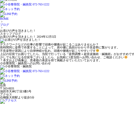
HOME
>
ブログ
>
お喜びの声を頂きました！
スタッフブログ
お喜びの声を頂きました！
2024年12月5日
デスクワークなどの仕事の影響で頭痛や腰痛が起こるこはありませんか？
長時間同じ姿勢で作業することによって、肩や腰に負担がかかり不良姿勢に繋がります。
不良姿勢が原因により自律神経が乱れ、頭痛や腰痛が起こりやすいです
上記の症状でお困りでしたら、当院で行っている『姿勢調整＋超音波施術・鍼施術』がおすすめで
少しでも気になる症状等ございましたら、お気軽に1度当院へお問い合わせ、ご相談ください
＊本文および画像は、患者様の承諾を得て掲載させていただいております。
小谷整骨院・鍼灸院へのお問い合わせ
住所
〒563-0031
池田市天神2丁目3番5号
アクセス
石橋阪大前駅より徒歩5分