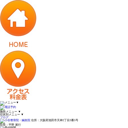
▼
施術メニュー
▼
症状別メニュー
▼
ブログ
住所：大阪府池田市天神2丁目3番5号
院長：平野 展行