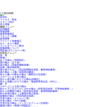
HOME
アクセス・料金
スタッフ紹介
求人情報
施術メニュー
訪問鍼灸
骨盤調整
産後骨盤矯正
マタニティ調整
姿勢調整
アスリート骨盤矯正
はり・きゅう施術
コンビネーション療法
骨盤調整について
問診表(ダウンロード用）
症状別メニュー
首・肩
寝違い
あごの痛み（顎関節症）
肩の痛み（五十肩）
肩の痛み（回旋筋腱板損傷）
頭痛（後頭神経痛）
肩が挙がらない（四辺形間隙症候群、腋窩神経麻痺）
肩の痛み（上腕二頭筋長頭腱炎）
首から腕への痺れや痛み（胸郭出口症候群）
スポーツによる肩の痛み
首から肩や腕にかけての痛み(頚椎症）
首から肩腕にかけての痛み「後縦靭帯骨化症（OPLL）」
腕・手
スポーツによる肘の痛み
肘から下にかけてのしびれや痛み（肘部管症候群「尺骨神経麻痺」）
肘から前腕部の痛み（回外筋症候群・後骨間神経麻痺）
肘の外側の痛み（上腕骨外側上顆炎）
前腕部の痛み（円回内筋症候群）
手首の痛み（ドケルバン病）
手首の痛み（TFCC損傷）
手首付近の痛み（インターセクション症候群）
親指の痛み（拇指CM関節症）