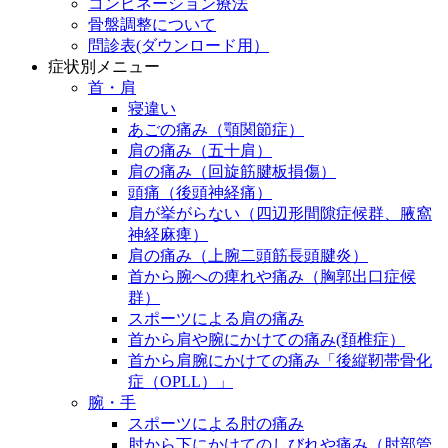
コンビネーション療法
骨盤調整について
問診表(ダウンロード用）
症状別メニュー
首・肩
寝違い
あごの痛み（顎関節症）
肩の痛み（五十肩）
肩の痛み（回旋筋腱板損傷）
頭痛（後頭神経痛）
肩が挙がらない（四辺形間隙症候群、腋窩
神経麻痺）
肩の痛み（上腕二頭筋長頭腱炎）
首から腕への痺れや痛み（胸郭出口症候
群）
スポーツによる肩の痛み
首から肩や腕にかけての痛み(頚椎症）
首から肩腕にかけての痛み「後縦靭帯骨化
症（OPLL）」
腕・手
スポーツによる肘の痛み
肘から下にかけてのしびれや痛み（肘部管