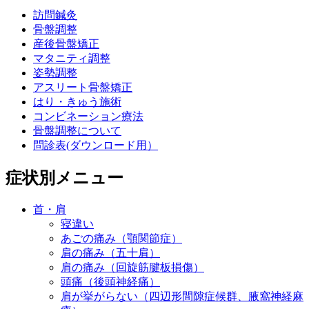
訪問鍼灸
骨盤調整
産後骨盤矯正
マタニティ調整
姿勢調整
アスリート骨盤矯正
はり・きゅう施術
コンビネーション療法
骨盤調整について
問診表(ダウンロード用）
症状別メニュー
首・肩
寝違い
あごの痛み（顎関節症）
肩の痛み（五十肩）
肩の痛み（回旋筋腱板損傷）
頭痛（後頭神経痛）
肩が挙がらない（四辺形間隙症候群、腋窩神経麻