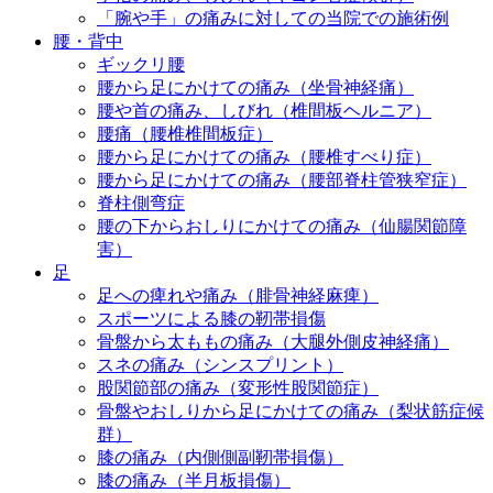
「腕や手」の痛みに対しての当院での施術例
腰・背中
ギックリ腰
腰から足にかけての痛み（坐骨神経痛）
腰や首の痛み、しびれ（椎間板ヘルニア）
腰痛（腰椎椎間板症）
腰から足にかけての痛み（腰椎すべり症）
腰から足にかけての痛み（腰部脊柱管狭窄症）
脊柱側弯症
腰の下からおしりにかけての痛み（仙腸関節障
害）
足
足への痺れや痛み（腓骨神経麻痺）
スポーツによる膝の靭帯損傷
骨盤から太ももの痛み（大腿外側皮神経痛）
スネの痛み（シンスプリント）
股関節部の痛み（変形性股関節症）
骨盤やおしりから足にかけての痛み（梨状筋症候
群）
膝の痛み（内側側副靭帯損傷）
膝の痛み（半月板損傷）