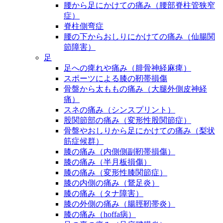
腰から足にかけての痛み（腰部脊柱管狭窄
症）
脊柱側弯症
腰の下からおしりにかけての痛み（仙腸関
節障害）
足
足への痺れや痛み（腓骨神経麻痺）
スポーツによる膝の靭帯損傷
骨盤から太ももの痛み（大腿外側皮神経
痛）
スネの痛み（シンスプリント）
股関節部の痛み（変形性股関節症）
骨盤やおしりから足にかけての痛み（梨状
筋症候群）
膝の痛み（内側側副靭帯損傷）
膝の痛み（半月板損傷）
膝の痛み（変形性膝関節症）
膝の内側の痛み（鵞足炎）
膝の痛み（タナ障害）
膝の外側の痛み（腸脛靭帯炎）
膝の痛み（hoffa病）