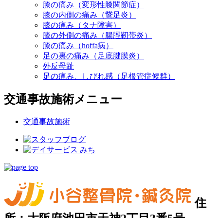
膝の痛み（変形性膝関節症）
膝の内側の痛み（鵞足炎）
膝の痛み（タナ障害）
膝の外側の痛み（腸脛靭帯炎）
膝の痛み（hoffa病）
足の裏の痛み（足底腱膜炎）
外反母趾
足の痛み、しびれ感（足根管症候群）
交通事故施術メニュー
交通事故施術
住