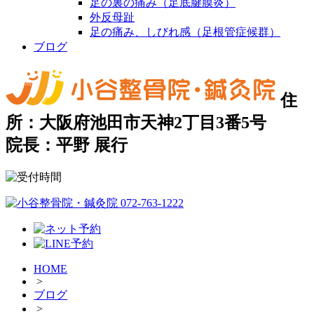
足の裏の痛み（足底腱膜炎）
外反母趾
足の痛み、しびれ感（足根管症候群）
ブログ
住
所：大阪府池田市天神2丁目3番5号
院長：平野 展行
HOME
>
ブログ
>