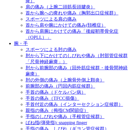
痺）
肩の痛み（上腕二頭筋長頭腱炎）
首から腕への痺れや痛み（胸郭出口症候群）
スポーツによる肩の痛み
首から肩や腕にかけての痛み(頚椎症）
首から肩腕にかけての痛み「後縦靭帯骨化症
（OPLL）」
腕・手
スポーツによる肘の痛み
肘から下にかけてのしびれや痛み（肘部管症候群
「尺骨神経麻痺」）
肘から前腕部の痛み（回外筋症候群・後骨間神経
麻痺）
肘の外側の痛み（上腕骨外側上顆炎）
前腕部の痛み（円回内筋症候群）
手首の痛み（ドケルバン病）
手首の痛み（TFCC損傷）
手首付近の痛み（インターセクション症候群）
親指の痛み（拇指CM関節症）
手指のしびれや痛み（手根管症候群）
ばね指(弾発指): snapping finger
手指の痛み、しびれ（ギヨン管症候群）