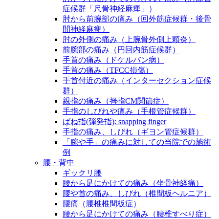
症候群「尺骨神経麻痺」）
肘から前腕部の痛み（回外筋症候群・後骨
間神経麻痺）
肘の外側の痛み（上腕骨外側上顆炎）
前腕部の痛み（円回内筋症候群）
手首の痛み（ドケルバン病）
手首の痛み（TFCC損傷）
手首付近の痛み（インターセクション症候
群）
親指の痛み（拇指CM関節症）
手指のしびれや痛み（手根管症候群）
ばね指(弾発指): snapping finger
手指の痛み、しびれ（ギヨン管症候群）
「腕や手」の痛みに対しての当院での施術
例
腰・背中
ギックリ腰
腰から足にかけての痛み（坐骨神経痛）
腰や首の痛み、しびれ（椎間板ヘルニア）
腰痛（腰椎椎間板症）
腰から足にかけての痛み（腰椎すべり症）