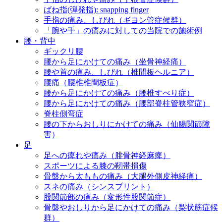
ばね指(弾発指): snapping finger
手指の痛み、しびれ（ギヨン管症候群）
「腕や手」の痛みに対しての当院での施術例
腰・背中
ギックリ腰
腰から足にかけての痛み（坐骨神経痛）
腰や首の痛み、しびれ（椎間板ヘルニア）
腰痛（腰椎椎間板症）
腰から足にかけての痛み（腰椎すべり症）
腰から足にかけての痛み（腰部脊柱管狭窄症）
脊柱側弯症
腰の下からおしりにかけての痛み（仙腸関節障
害）
足
足への痺れや痛み（腓骨神経麻痺）
スポーツによる膝の靭帯損傷
骨盤から太ももの痛み（大腿外側皮神経痛）
スネの痛み（シンスプリント）
股関節部の痛み（変形性股関節症）
骨盤やおしりから足にかけての痛み（梨状筋症候
群）