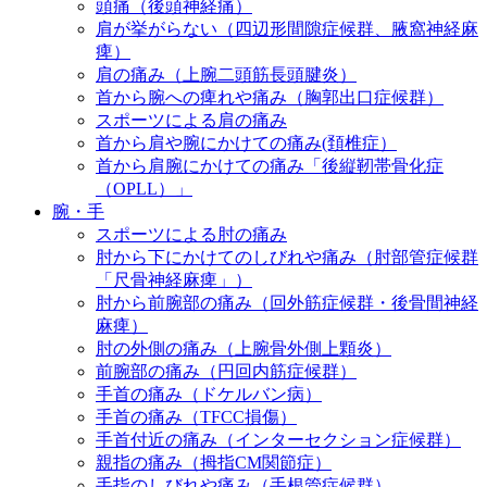
頭痛（後頭神経痛）
肩が挙がらない（四辺形間隙症候群、腋窩神経麻
痺）
肩の痛み（上腕二頭筋長頭腱炎）
首から腕への痺れや痛み（胸郭出口症候群）
スポーツによる肩の痛み
首から肩や腕にかけての痛み(頚椎症）
首から肩腕にかけての痛み「後縦靭帯骨化症
（OPLL）」
腕・手
スポーツによる肘の痛み
肘から下にかけてのしびれや痛み（肘部管症候群
「尺骨神経麻痺」）
肘から前腕部の痛み（回外筋症候群・後骨間神経
麻痺）
肘の外側の痛み（上腕骨外側上顆炎）
前腕部の痛み（円回内筋症候群）
手首の痛み（ドケルバン病）
手首の痛み（TFCC損傷）
手首付近の痛み（インターセクション症候群）
親指の痛み（拇指CM関節症）
手指のしびれや痛み（手根管症候群）