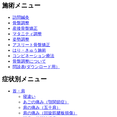
施術メニュー
訪問鍼灸
骨盤調整
産後骨盤矯正
マタニティ調整
姿勢調整
アスリート骨盤矯正
はり・きゅう施術
コンビネーション療法
骨盤調整について
問診表(ダウンロード用）
症状別メニュー
首・肩
寝違い
あごの痛み（顎関節症）
肩の痛み（五十肩）
肩の痛み（回旋筋腱板損傷）