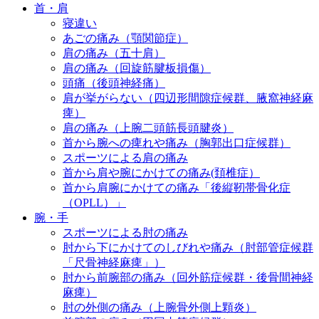
首・肩
寝違い
あごの痛み（顎関節症）
肩の痛み（五十肩）
肩の痛み（回旋筋腱板損傷）
頭痛（後頭神経痛）
肩が挙がらない（四辺形間隙症候群、腋窩神経麻
痺）
肩の痛み（上腕二頭筋長頭腱炎）
首から腕への痺れや痛み（胸郭出口症候群）
スポーツによる肩の痛み
首から肩や腕にかけての痛み(頚椎症）
首から肩腕にかけての痛み「後縦靭帯骨化症
（OPLL）」
腕・手
スポーツによる肘の痛み
肘から下にかけてのしびれや痛み（肘部管症候群
「尺骨神経麻痺」）
肘から前腕部の痛み（回外筋症候群・後骨間神経
麻痺）
肘の外側の痛み（上腕骨外側上顆炎）