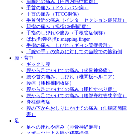
前腕部の痛み（円回内筋症候群）
手首の痛み（ドケルバン病）
手首の痛み（TFCC損傷）
手首付近の痛み（インターセクション症候群）
親指の痛み（拇指CM関節症）
手指のしびれや痛み（手根管症候群）
ばね指(弾発指): snapping finger
手指の痛み、しびれ（ギヨン管症候群）
「腕や手」の痛みに対しての当院での施術例
腰・背中
ギックリ腰
腰から足にかけての痛み（坐骨神経痛）
腰や首の痛み、しびれ（椎間板ヘルニア）
腰痛（腰椎椎間板症）
腰から足にかけての痛み（腰椎すべり症）
腰から足にかけての痛み（腰部脊柱管狭窄症）
脊柱側弯症
腰の下からおしりにかけての痛み（仙腸関節障
害）
足
足への痺れや痛み（腓骨神経麻痺）
スポーツによる膝の靭帯損傷