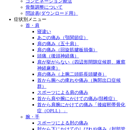
コンビネーション療法
骨盤調整について
問診表(ダウンロード用）
症状別メニュー
首・肩
寝違い
あごの痛み（顎関節症）
肩の痛み（五十肩）
肩の痛み（回旋筋腱板損傷）
頭痛（後頭神経痛）
肩が挙がらない（四辺形間隙症候群、腋窩
神経麻痺）
肩の痛み（上腕二頭筋長頭腱炎）
首から腕への痺れや痛み（胸郭出口症候
群）
スポーツによる肩の痛み
首から肩や腕にかけての痛み(頚椎症）
首から肩腕にかけての痛み「後縦靭帯骨化
症（OPLL）」
腕・手
スポーツによる肘の痛み
肘から下にかけてのしびれや痛み（肘部管