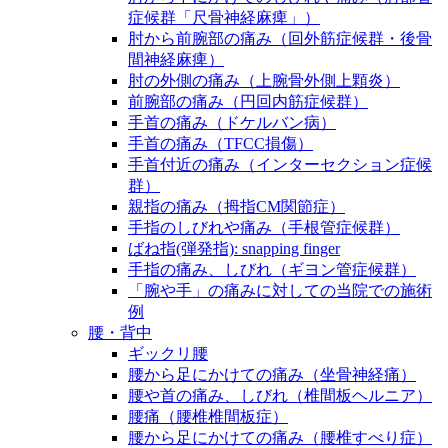
症候群「尺骨神経麻痺」）
肘から前腕部の痛み（回外筋症候群・後骨
間神経麻痺）
肘の外側の痛み（上腕骨外側上顆炎）
前腕部の痛み（円回内筋症候群）
手首の痛み（ドケルバン病）
手首の痛み（TFCC損傷）
手首付近の痛み（インターセクション症候
群）
親指の痛み（拇指CM関節症）
手指のしびれや痛み（手根管症候群）
ばね指(弾発指): snapping finger
手指の痛み、しびれ（ギヨン管症候群）
「腕や手」の痛みに対しての当院での施術
例
腰・背中
ギックリ腰
腰から足にかけての痛み（坐骨神経痛）
腰や首の痛み、しびれ（椎間板ヘルニア）
腰痛（腰椎椎間板症）
腰から足にかけての痛み（腰椎すべり症）