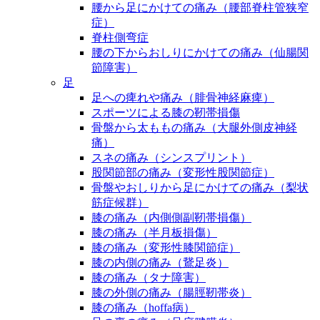
腰から足にかけての痛み（腰部脊柱管狭窄
症）
脊柱側弯症
腰の下からおしりにかけての痛み（仙腸関
節障害）
足
足への痺れや痛み（腓骨神経麻痺）
スポーツによる膝の靭帯損傷
骨盤から太ももの痛み（大腿外側皮神経
痛）
スネの痛み（シンスプリント）
股関節部の痛み（変形性股関節症）
骨盤やおしりから足にかけての痛み（梨状
筋症候群）
膝の痛み（内側側副靭帯損傷）
膝の痛み（半月板損傷）
膝の痛み（変形性膝関節症）
膝の内側の痛み（鵞足炎）
膝の痛み（タナ障害）
膝の外側の痛み（腸脛靭帯炎）
膝の痛み（hoffa病）