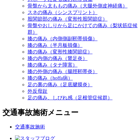
骨盤から太ももの痛み（大腿外側皮神経痛）
スネの痛み（シンスプリント）
股関節部の痛み（変形性股関節症）
骨盤やおしりから足にかけての痛み（梨状筋症候
群）
膝の痛み（内側側副靭帯損傷）
膝の痛み（半月板損傷）
膝の痛み（変形性膝関節症）
膝の内側の痛み（鵞足炎）
膝の痛み（タナ障害）
膝の外側の痛み（腸脛靭帯炎）
膝の痛み（hoffa病）
足の裏の痛み（足底腱膜炎）
外反母趾
足の痛み、しびれ感（足根管症候群）
交通事故施術メニュー
交通事故施術